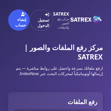
SATREX
مركز رفع
إنشاء
تسجيل
الصور
حساب
الدخول
والملفات
مركز رفع الملفات والصور |
SATREX
ارفع ملفاتك بسرعة واحصل على روابط مباشرة — يتم
إرسالها أوتوماتيكياً لمحركات البحث عبر IndexNow.
رفع الملفات